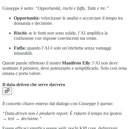
Giuseppe è netto:
“Opportunità, rischi e fuffa. Tutte e tre.”
Opportunità:
velocizzare le analisi e accorciare il tempo tra
domanda e decisione.
Rischi:
se le fonti non sono solide, l’AI amplifica la
confusione con risposte convincenti ma errate.
Fuffa:
quando l’AI è solo un’etichetta senza vantaggi
misurabili.
Queste parole riflettono il nostro
Manifesto Elly
: l’AI non deve
sostituire il pensiero, deve potenziarlo e semplificarlo. Solo così resta
umana e porta valore.
Il data-driven che serve davvero
Il concetto chiave emerso dal dialogo con Giuseppe è questo:
“Data-driven non è produrre report. È ridurre il tempo tra ipotesi
→ test → decisione.”
Essere efficaci significa essere agili: pochi KPI core, definizioni