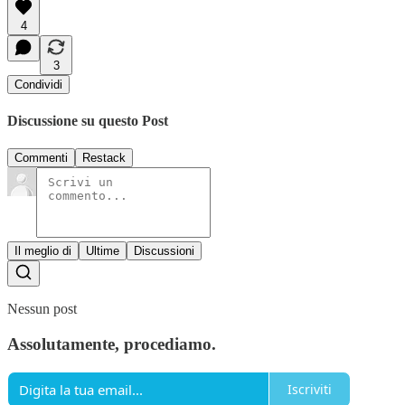
4
3
Condividi
Discussione su questo Post
Commenti
Restack
Il meglio di
Ultime
Discussioni
Nessun post
Assolutamente, procediamo.
Iscriviti