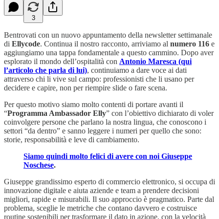
3
Bentrovati con un nuovo appuntamento della newsletter settimanale
di
Ellycode
. Continua il nostro racconto, arriviamo al
numero 116
e
aggiungiamo una tappa fondamentale a questo cammino. Dopo aver
esplorato il mondo dell’ospitalità con
Antonio Maresca (qui
l’articolo che parla di lui)
, continuiamo a dare voce ai dati
attraverso chi li vive sul campo: professionisti che li usano per
decidere e capire, non per riempire slide o fare scena.
Per questo motivo siamo molto contenti di portare avanti il
“
Programma Ambassador Elly
” con l’obiettivo dichiarato di voler
coinvolgere persone che parlano la nostra lingua, che conoscono i
settori “da dentro” e sanno leggere i numeri per quello che sono:
storie, responsabilità e leve di cambiamento.
Siamo quindi molto felici di avere con noi Giuseppe
Noschese
.
Giuseppe grandissimo esperto di commercio elettronico, si occupa di
innovazione digitale e aiuta aziende e team a prendere decisioni
migliori, rapide e misurabili. Il suo approccio è pragmatico. Parte dal
problema, sceglie le metriche che contano davvero e costruisce
routine sostenibili per trasformare il dato in azione, con la velocità