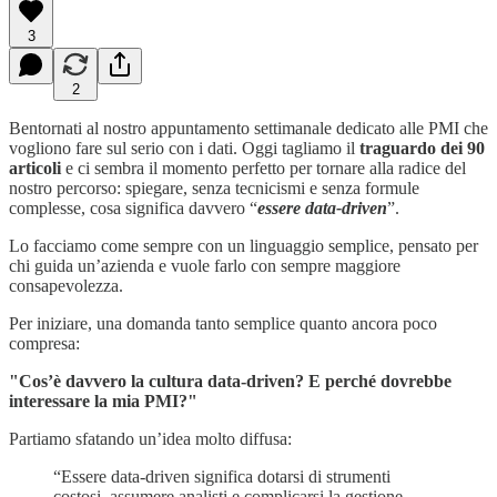
3
2
Bentornati al nostro appuntamento settimanale dedicato alle PMI che
vogliono fare sul serio con i dati. Oggi tagliamo il
traguardo dei 90
articoli
e ci sembra il momento perfetto per tornare alla radice del
nostro percorso: spiegare, senza tecnicismi e senza formule
complesse, cosa significa davvero “
essere data-driven
”.
Lo facciamo come sempre con un linguaggio semplice, pensato per
chi guida un’azienda e vuole farlo con sempre maggiore
consapevolezza.
Per iniziare, una domanda tanto semplice quanto ancora poco
compresa:
"Cos’è davvero la cultura data-driven? E perché dovrebbe
interessare la mia PMI?"
Partiamo sfatando un’idea molto diffusa:
“Essere data-driven significa dotarsi di strumenti
costosi, assumere analisti e complicarsi la gestione