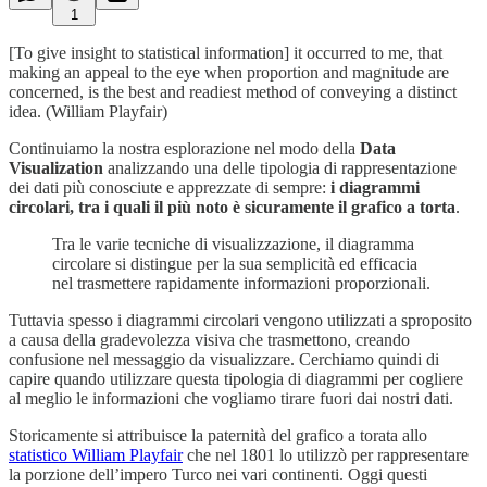
1
[To give insight to statistical information] it occurred to me, that
making an appeal to the eye when proportion and magnitude are
concerned, is the best and readiest method of conveying a distinct
idea. (William Playfair)
Continuiamo la nostra esplorazione nel modo della
Data
Visualization
analizzando una delle tipologia di rappresentazione
dei dati più conosciute e apprezzate di sempre:
i diagrammi
circolari, tra i quali il più noto è sicuramente il grafico a torta
.
Tra le varie tecniche di visualizzazione, il diagramma
circolare si distingue per la sua semplicità ed efficacia
nel trasmettere rapidamente informazioni proporzionali.
Tuttavia spesso i diagrammi circolari vengono utilizzati a sproposito
a causa della gradevolezza visiva che trasmettono, creando
confusione nel messaggio da visualizzare. Cerchiamo quindi di
capire quando utilizzare questa tipologia di diagrammi per cogliere
al meglio le informazioni che vogliamo tirare fuori dai nostri dati.
Storicamente si attribuisce la paternità del grafico a torata allo
statistico William Playfair
che nel 1801 lo utilizzò per rappresentare
la porzione dell’impero Turco nei vari continenti. Oggi questi