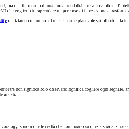
vori, ma una il racconto di una nuova modalità – resa possibile dall’intelli
e PMI che vogliono intraprendere un percorso di innovazione e trasformaz
tify
e iniziamo con un po’ di musica come piacevole sottofondo alla let
itorare non significa solo osservare: significa cogliere ogni segnale, an
e ai dati.
ancora oggi sono molte le realtà che continuano su questa strada: si racco