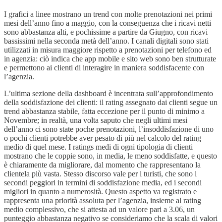
I grafici a linee mostrano un trend con molte prenotazioni nei primi
mesi dell’anno fino a maggio, con la conseguenza che i ricavi netti
sono abbastanza alti, e pochissime a partire da Giugno, con ricavi
bassissimi nella seconda metà dell’anno. I canali digitali sono stati
utilizzati in misura maggiore rispetto a prenotazioni per telefono ed
in agenzia: ciò indica che app mobile e sito web sono ben strutturate
e permettono ai clienti di interagire in maniera soddisfacente con
l’agenzia.
L’ultima sezione della dashboard è incentrata sull’approfondimento
della soddisfazione dei clienti: il rating assegnato dai clienti segue un
trend abbastanza stabile, fatta eccezione per il punto di minimo a
Novembre; in realtà, una volta saputo che negli ultimi mesi
dell’anno ci sono state poche prenotazioni, l’insoddisfazione di uno
o pochi clienti potrebbe aver pesato di più nel calcolo del rating
medio di quel mese. I ratings medi di ogni tipologia di clienti
mostrano che le coppie sono, in media, le meno soddisfatte, e questo
è chiaramente da migliorare, dal momento che rappresentano la
clientela più vasta. Stesso discorso vale per i turisti, che sono i
secondi peggiori in termini di soddisfazione media, ed i secondi
migliori in quanto a numerosità. Questo aspetto va registrato e
rappresenta una priorità assoluta per l’agenzia, insieme al rating
medio complessivo, che si attesta ad un valore pari a 3.06, un
punteggio abbastanza negativo se consideriamo che la scala di valori