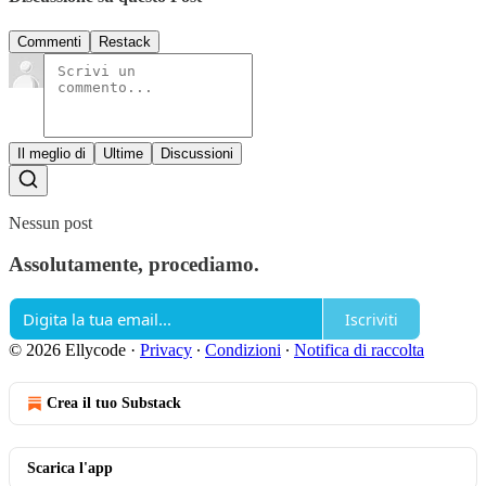
Commenti
Restack
Il meglio di
Ultime
Discussioni
Nessun post
Assolutamente, procediamo.
Iscriviti
© 2026 Ellycode
·
Privacy
∙
Condizioni
∙
Notifica di raccolta
Crea il tuo Substack
Scarica l'app