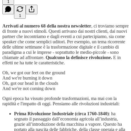
1
1
Arrivati al numero 68 della nostra newsletter
, ci troviamo sempre
di fronte a nuovi stimoli. Questi arrivano dai nostri clienti, dai nuovi
partner che incontriamo e dagli eventi a cui partecipiamo, sia come
speaker che come semplici uditori. Per esempio, un tema ricorrente
delle ultime settimane è la trasformazione digitale e il cambio di
paradigma a cui le imprese - soprattutto le medio-piccole - sono
chiamate ad affrontare.
Qualcuno la definisce rivoluzione.
E in
effetti ne ha tutte le caratteristiche.
Oh, we got our feet on the ground
And we're burning it down
Oh, got our head in the clouds
And we're not coming down
Ogni epoca ha vissuto profonde trasformazioni, ma mai con la
rapidità e l'impatto di oggi. Pensiamo alle rivoluzioni industriali:
Prima Rivoluzione Industriale (circa 1760-1840)
: ha
segnato il passaggio dall’economia agricola all’industria,
grazie all’introduzione della macchina a vapore. Questo ha
portato alla nascita delle fabbriche, della classe operaia e alla