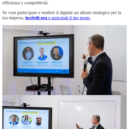
efficienza e competitività.
Se vuoi partecipare e rendere il digitale un alleato strategico per la
tua impresa,
iscriviti ora
e assicurati il tuo posto.
Il percorso che un po’ tutti siamo chiamati a fare è quello di
approcciarci alla trasformazione digitale non solo come un processo
tecnologico, ma come un vero e proprio cambio di prospettiva che
riguarda ogni aspetto dell’azienda. Dati, automazione e intelligenza
artificiale non sono strumenti riservati alle grandi imprese, ma leve
strategiche accessibili anche alle PMI, a patto di saperle sfruttare nel
modo giusto.
Infatti la differenza tra chi subisce il cambiamento e chi