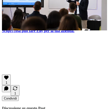
lo guida sta nella capacità di trasformare i dati in insight
strategici e di prendere decisioni più informate e rapide.
È qui che una piattaforma come Elly entra in gioco: semplificando
l’accesso alle informazioni, aiutando le imprese a navigare nel
digitale senza complessità e rendendo la Business Intelligence alla
portata di tutti. E tu sei pronto a trasformare i tuoi dati in valore?
Scopri cosa può fare Elly per la tua azienda.
1
1
Condividi
Discussione su questo Post