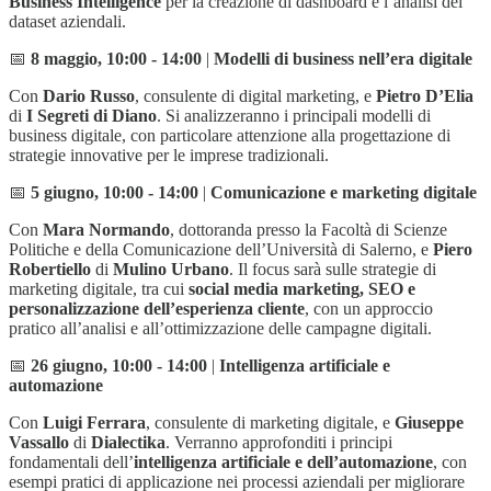
Business Intelligence
per la creazione di dashboard e l’analisi dei
dataset aziendali.
📅
8 maggio, 10:00 - 14:00
|
Modelli di business nell’era digitale
Con
Dario Russo
, consulente di digital marketing, e
Pietro D’Elia
di
I Segreti di Diano
. Si analizzeranno i principali modelli di
business digitale, con particolare attenzione alla progettazione di
strategie innovative per le imprese tradizionali.
📅
5 giugno, 10:00 - 14:00
|
Comunicazione e marketing digitale
Con
Mara Normando
, dottoranda presso la Facoltà di Scienze
Politiche e della Comunicazione dell’Università di Salerno, e
Piero
Robertiello
di
Mulino Urbano
. Il focus sarà sulle strategie di
marketing digitale, tra cui
social media marketing, SEO e
personalizzazione dell’esperienza cliente
, con un approccio
pratico all’analisi e all’ottimizzazione delle campagne digitali.
📅
26 giugno, 10:00 - 14:00
|
Intelligenza artificiale e
automazione
Con
Luigi Ferrara
, consulente di marketing digitale, e
Giuseppe
Vassallo
di
Dialectika
. Verranno approfonditi i principi
fondamentali dell’
intelligenza artificiale e dell’automazione
, con
esempi pratici di applicazione nei processi aziendali per migliorare