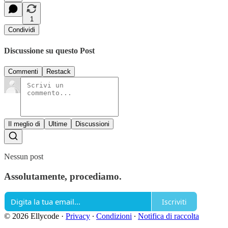
1
Condividi
Discussione su questo Post
Commenti
Restack
Il meglio di
Ultime
Discussioni
Nessun post
Assolutamente, procediamo.
Iscriviti
© 2026 Ellycode
·
Privacy
∙
Condizioni
∙
Notifica di raccolta