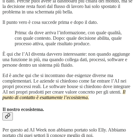
il dato. Perché puoi avere la dashboard più chiara del mondo, ma se
la decisione resta fuori dal flusso di lavoro hai solo spostato il
problema in una schermata più bella.
Il punto vero è cosa succede prima e dopo il dato.
Prima: da dove arriva l’informazione, con quale qualità,
con quale contesto. Dopo: quale decisione abilita, quale
processo attiva, quale risultato produce.
È qui che l’AI diventa davvero interessante: non quando aggiunge
una funzione in più, ma quando collega dati, processi, software e
persone dentro un sistema più fluido.
Ed è anche qui che si incontrano due esigenze diverse ma
complementari. Le aziende si chiedono come far entrare l’AI nei
propri processi reali. Le software house si chiedono dove integrare
AI nei propri prodotti per creare valore concreto per gli utenti.
Il
punto di contatto è esattamente l’ecosistema.
Il nostro ecosistema.
Per questo ad AI Week non abbiamo portato solo Elly. Abbiamo
portato chi quei settori li conosce meglio di noi.