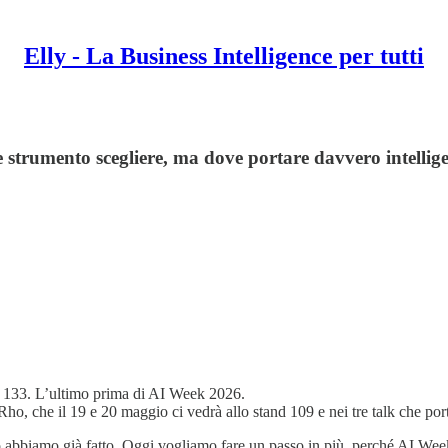
Elly - La Business Intelligence per tutti
rumento scegliere, ma dove portare davvero intelligenz
o 133. L’ultimo prima di AI Week 2026.
Rho, che il 19 e 20 maggio ci vedrà allo stand 109 e nei tre talk che por
o abbiamo già fatto. Oggi vogliamo fare un passo in più, perché AI Week