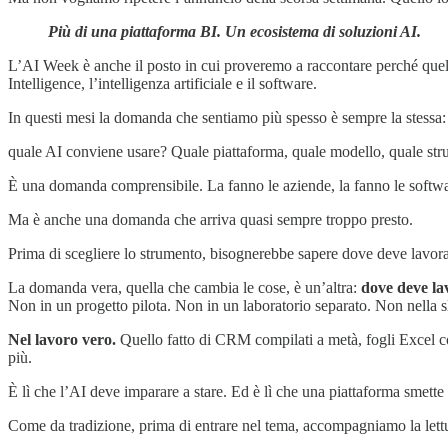
Più di una piattaforma BI. Un ecosistema di soluzioni AI.
L’AI Week è anche il posto in cui proveremo a raccontare perché quel
Intelligence, l’intelligenza artificiale e il software.
In questi mesi la domanda che sentiamo più spesso è sempre la stessa:
quale AI conviene usare? Quale piattaforma, quale modello, quale str
È una domanda comprensibile. La fanno le aziende, la fanno le software 
Ma è anche una domanda che arriva quasi sempre troppo presto.
Prima di scegliere lo strumento, bisognerebbe sapere dove deve lavora
La domanda vera, quella che cambia le cose, è un’altra:
dove deve la
Non in un progetto pilota. Non in un laboratorio separato. Non nella sl
Nel lavoro vero.
Quello fatto di CRM compilati a metà, fogli Excel con
più.
È lì che l’AI deve imparare a stare. Ed è lì che una piattaforma smette 
Come da tradizione, prima di entrare nel tema, accompagniamo la lettu