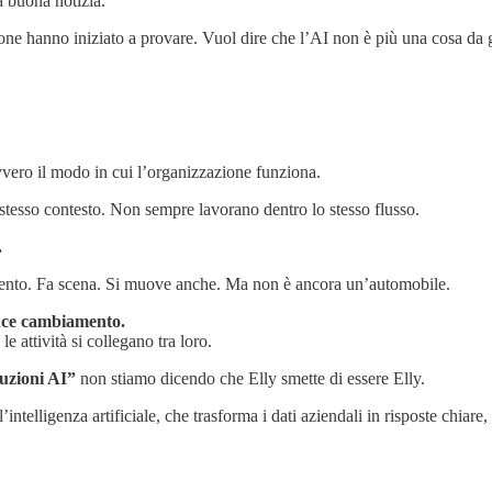
a buona notizia.
rsone hanno iniziato a provare. Vuol dire che l’AI non è più una cosa da
ero il modo in cui l’organizzazione funziona.
tesso contesto. Non sempre lavorano dentro lo stesso flusso.
.
cento. Fa scena. Si muove anche. Ma non è ancora un’automobile.
duce cambiamento.
 attività si collegano tra loro.
luzioni AI”
non stiamo dicendo che Elly smette di essere Elly.
l’intelligenza artificiale, che trasforma i dati aziendali in risposte chia