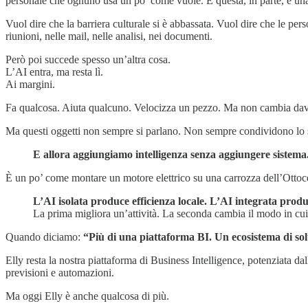
personale che ognuno usa un po’ come vuole. E questa, in parte, è un
Vuol dire che la barriera culturale si è abbassata. Vuol dire che le pe
riunioni, nelle mail, nelle analisi, nei documenti.
Però poi succede spesso un’altra cosa.
L’AI entra, ma resta lì.
Ai margini.
Fa qualcosa. Aiuta qualcuno. Velocizza un pezzo. Ma non cambia davv
Ma questi oggetti non sempre si parlano. Non sempre condividono lo s
E allora aggiungiamo intelligenza senza aggiungere sistema
È un po’ come montare un motore elettrico su una carrozza dell’Otto
L’AI isolata produce efficienza locale. L’AI integrata pro
La prima migliora un’attività. La seconda cambia il modo in cui le
Quando diciamo:
“Più di una piattaforma BI. Un ecosistema di so
Elly resta la nostra piattaforma di Business Intelligence, potenziata dal
previsioni e automazioni.
Ma oggi Elly è anche qualcosa di più.