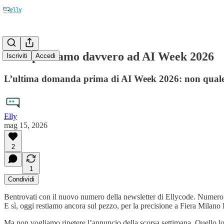
Cosa portiamo davvero ad AI Week 2026
Iscriviti
Accedi
L’ultima domanda prima di AI Week 2026: non quale st
Elly
mag 15, 2026
2
1
Condividi
Bentrovati con il nuovo numero della newsletter di Ellycode. Numer
E sì, oggi restiamo ancora sul pezzo, per la precisione a Fiera Milano 
Ma non vogliamo ripetere l’annuncio della scorsa settimana. Quello l