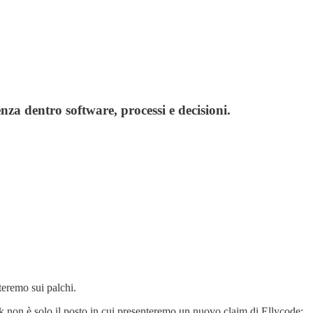
a dentro software, processi e decisioni.
teremo sui palchi.
 non è solo il posto in cui presenteremo un nuovo claim di Ellycode: