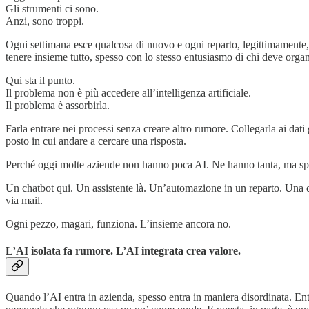
Gli strumenti ci sono.
Anzi, sono troppi.
Ogni settimana esce qualcosa di nuovo e ogni reparto, legittimamente, t
tenere insieme tutto, spesso con lo stesso entusiasmo di chi deve organ
Qui sta il punto.
Il problema non è più accedere all’intelligenza artificiale.
Il problema è assorbirla.
Farla entrare nei processi senza creare altro rumore. Collegarla ai dat
posto in cui andare a cercare una risposta.
Perché oggi molte aziende non hanno poca AI. Ne hanno tanta, ma sp
Un chatbot qui. Un assistente là. Un’automazione in un reparto. Una d
via mail.
Ogni pezzo, magari, funziona. L’insieme ancora no.
L’AI isolata fa rumore. L’AI integrata crea valore.
Quando l’AI entra in azienda, spesso entra in maniera disordinata. Ent