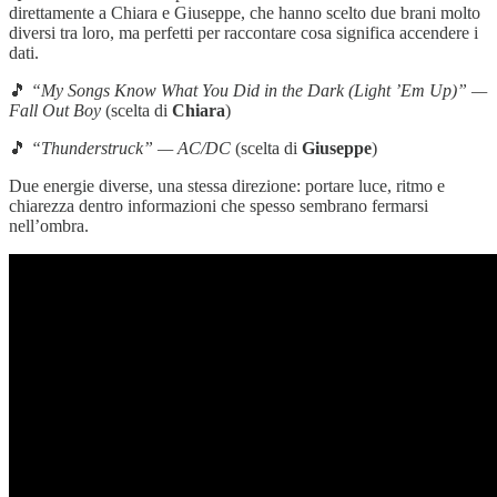
direttamente a Chiara e Giuseppe, che hanno scelto due brani molto
diversi tra loro, ma perfetti per raccontare cosa significa accendere i
dati.
🎵
“My Songs Know What You Did in the Dark (Light ’Em Up)” —
Fall Out Boy
(scelta di
Chiara
)
🎵
“Thunderstruck” — AC/DC
(scelta di
Giuseppe
)
Due energie diverse, una stessa direzione: portare luce, ritmo e
chiarezza dentro informazioni che spesso sembrano fermarsi
nell’ombra.