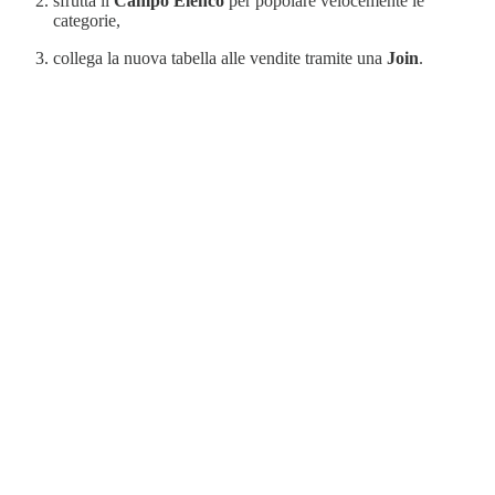
sfrutta il
Campo Elenco
per popolare velocemente le
categorie,
collega la nuova tabella alle vendite tramite una
Join
.