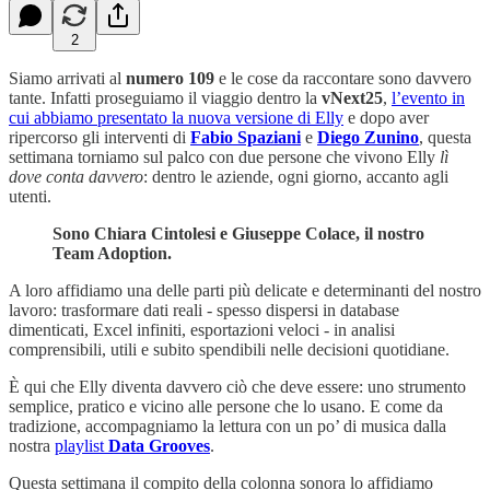
2
Siamo arrivati al
numero 109
e le cose da raccontare sono davvero
tante. Infatti proseguiamo il viaggio dentro la
vNext25
,
l’evento in
cui abbiamo presentato la nuova versione di Elly
e dopo aver
ripercorso gli interventi di
Fabio Spaziani
e
Diego Zunino
, questa
settimana torniamo sul palco con due persone che vivono Elly
lì
dove conta davvero
: dentro le aziende, ogni giorno, accanto agli
utenti.
Sono Chiara Cintolesi e Giuseppe Colace, il nostro
Team Adoption.
A loro affidiamo una delle parti più delicate e determinanti del nostro
lavoro: trasformare dati reali - spesso dispersi in database
dimenticati, Excel infiniti, esportazioni veloci - in analisi
comprensibili, utili e subito spendibili nelle decisioni quotidiane.
È qui che Elly diventa davvero ciò che deve essere: uno strumento
semplice, pratico e vicino alle persone che lo usano. E come da
tradizione, accompagniamo la lettura con un po’ di musica dalla
nostra
playlist
Data Grooves
.
Questa settimana il compito della colonna sonora lo affidiamo