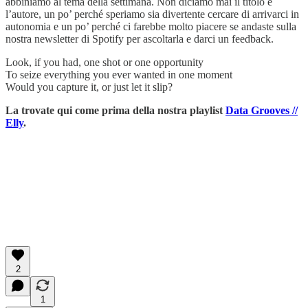
abbiniamo al tema della settimana. Non diciamo mai il titolo e
l’autore, un po’ perché speriamo sia divertente cercare di arrivarci in
autonomia e un po’ perché ci farebbe molto piacere se andaste sulla
nostra newsletter di Spotify per ascoltarla e darci un feedback.
Look, if you had, one shot or one opportunity
To seize everything you ever wanted in one moment
Would you capture it, or just let it slip?
La trovate qui come prima della nostra playlist
Data Grooves //
Elly
.
2
1