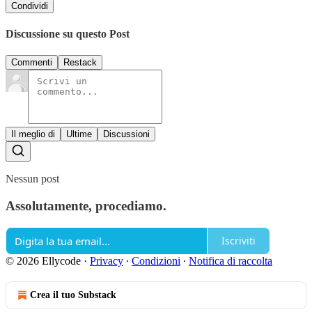
Condividi
Discussione su questo Post
Commenti
Restack
Il meglio di
Ultime
Discussioni
Nessun post
Assolutamente, procediamo.
Iscriviti
© 2026 Ellycode
·
Privacy
∙
Condizioni
∙
Notifica di raccolta
Crea il tuo Substack