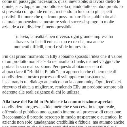
come un passaggio necessario, quasi inevitabile: si lavora dietro le
quinte, si sviluppa un prodotto e solo quando tutto sembra pronto lo
si presenta con grande enfasi, mettendo in luce solo gli aspetti
positivi. Il timore che qualcuno possa rubare l'idea, abbinato alla
naturale propensione a mostrare solo i successi spingono molte
aziende a condividere il meno possibile.
Tuttavia, la realtà è ben diversa: ogni grande impresa ha
attraversato fasi di entusiasmo e crescita, ma anche
momenti difficili, errori e sfide impreviste.
Fin dal primo momento in Elly abbiamo sposato l’idea che il valore
di un prodotto non stia solo nel risultato finale, ma nel viaggio che
porta alla sua realizzazione. Per questo abbiamo scelto di
abbracciare il "Build in Public": un approccio che ci permette di
condividere il nostro processo di sviluppo con trasparenza,
instaurando un dialogo autentico con la community. Ogni feedback
ricevuto ci aiuta a migliorare, rendendo Elly un prodotto sempre più
aderente alle reali esigenze di chi lo utilizza.
Alla base del Build in Public c'è la comunicazione aperta:
condividere progressi, sfide, metriche e successi in tempo reale,
offrendo al pubblico uno sguardo interno sul processo di creazione.
Raccontando il proprio percorso in modo trasparente e autentico, le
aziende non solo guadagnano credibilità e fiducia, ma attirano anche