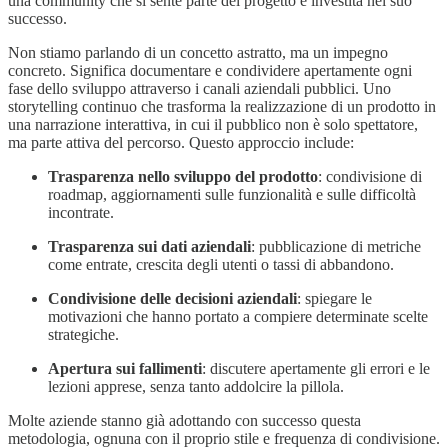
una community che si sente parte del progetto e investita nel suo
successo.
Non stiamo parlando di un concetto astratto, ma un impegno
concreto. Significa documentare e condividere apertamente ogni
fase dello sviluppo attraverso i canali aziendali pubblici. Uno
storytelling continuo che trasforma la realizzazione di un prodotto in
una narrazione interattiva, in cui il pubblico non è solo spettatore,
ma parte attiva del percorso. Questo approccio include:
Trasparenza nello sviluppo del prodotto
: condivisione di
roadmap, aggiornamenti sulle funzionalità e sulle difficoltà
incontrate.
Trasparenza sui dati aziendali
: pubblicazione di metriche
come entrate, crescita degli utenti o tassi di abbandono.
Condivisione delle decisioni aziendali
: spiegare le
motivazioni che hanno portato a compiere determinate scelte
strategiche.
Apertura sui fallimenti
: discutere apertamente gli errori e le
lezioni apprese, senza tanto addolcire la pillola.
Molte aziende stanno già adottando con successo questa
metodologia, ognuna con il proprio stile e frequenza di condivisione.